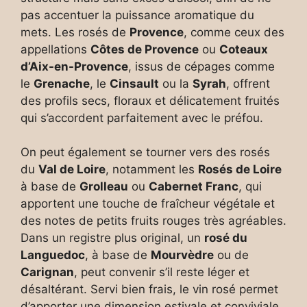
pas accentuer la puissance aromatique du
mets. Les rosés de
Provence
, comme ceux des
appellations
Côtes de Provence
ou
Coteaux
d’Aix-en-Provence
, issus de cépages comme
le
Grenache
, le
Cinsault
ou la
Syrah
, offrent
des profils secs, floraux et délicatement fruités
qui s’accordent parfaitement avec le préfou.
On peut également se tourner vers des rosés
du
Val de Loire
, notamment les
Rosés de Loire
à base de
Grolleau
ou
Cabernet Franc
, qui
apportent une touche de fraîcheur végétale et
des notes de petits fruits rouges très agréables.
Dans un registre plus original, un
rosé du
Languedoc
, à base de
Mourvèdre
ou de
Carignan
, peut convenir s’il reste léger et
désaltérant. Servi bien frais, le vin rosé permet
d’apporter une dimension estivale et conviviale